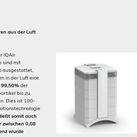
en aus der Luft
r IQAir
 sind mit
 ausgestattet,
n in der Luft eine
s
99,50%
der
rtikel bis zu
. Dies ist 100-
trationstechnologie
ließt somit auch
r zwischen 0,08
ienz wurde