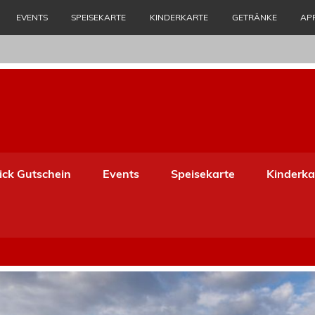
EVENTS
SPEISEKARTE
KINDERKARTE
GETRÄNKE
AP
lick Gutschein
Events
Speisekarte
Kinderka