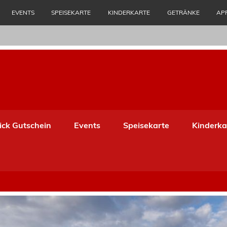
EVENTS
SPEISEKARTE
KINDERKARTE
GETRÄNKE
AP
lick Gutschein
Events
Speisekarte
Kinderka