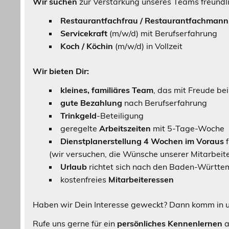
Wir suchen
zur Verstärkung unseres Teams freundl
Restaurantfachfrau / Restaurantfachmann
Servicekraft
(m/w/d) mit Berufserfahrung
Koch / Köchin
(m/w/d) in Vollzeit
Wir bieten Dir:
kleines, familiäres Team
, das mit Freude bei
gute Bezahlung
nach Berufserfahrung
Trinkgeld
-Beteiligung
geregelte
Arbeitszeiten
mit 5-Tage-Woche
Dienstplanerstellung 4 Wochen im Voraus
f
(wir versuchen, die Wünsche unserer Mitarbeite
Urlaub
richtet sich nach den Baden-Württe
kostenfreies
Mitarbeiteressen
Haben wir Dein Interesse geweckt? Dann komm in 
Rufe uns gerne für ein
persönliches Kennenlernen
a