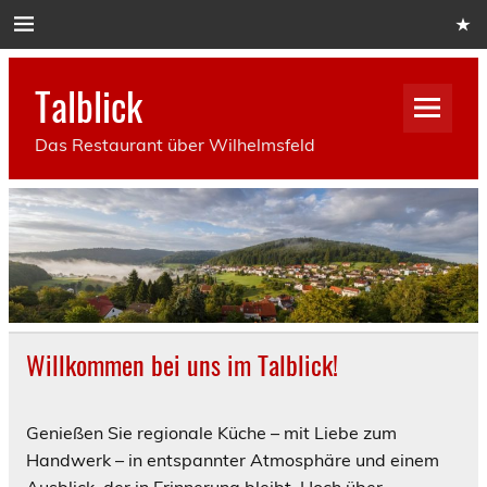
Skip
to
content
Talblick
Das Restaurant über Wilhelmsfeld
Willkommen bei uns im Talblick!
Genießen Sie regionale Küche – mit Liebe zum
Handwerk – in entspannter Atmosphäre und einem
Ausblick, der in Erinnerung bleibt. Hoch über