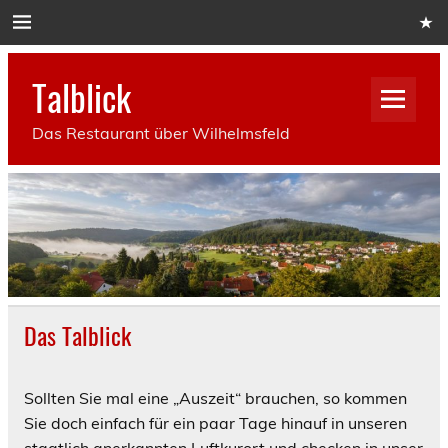
Skip
to
content
Talblick
Das Restaurant über Wilhelmsfeld
Das Talblick
Sollten Sie mal eine „Auszeit“ brauchen, so kommen
Sie doch einfach für ein paar Tage hinauf in unseren
staatlich anerkannten Luftkurort und checken in unser